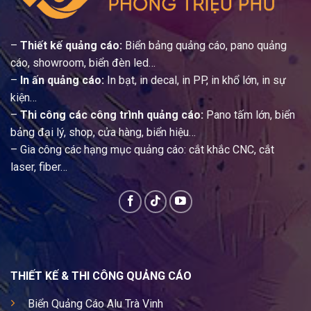
–
Thiết kế quảng cáo:
Biển bảng quảng cáo, pano quảng
cáo, showroom, biển đèn led…
–
In ấn quảng cáo:
In bạt, in decal, in PP, in khổ lớn, in sự
kiện…
–
Thi công các công trình quảng cáo:
Pano tấm lớn, biển
bảng đại lý, shop, cửa hàng, biển hiệu…
– Gia công các hạng mục quảng cáo: cắt khắc CNC, cắt
laser, fiber…
THIẾT KẾ & THI CÔNG QUẢNG CÁO
Biển Quảng Cáo Alu Trà Vinh