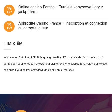
Online casino Fontan – Turnieje kasynowe i gry z
19
jackpotem
Th7
Aphrodite Casino France – inscription et connexion
19
au compte joueur
Th7
TÌM KIẾM
avia master
Biển hiệu LED
Biển quảng cáo đèn LED
bono sin depósito casino
fly 2
gamblezen casino
jettbet reviews
leanbiome review
le cowboy
reveryplay promo code
no deposit
wild bounty showdown demo buy spin free hack