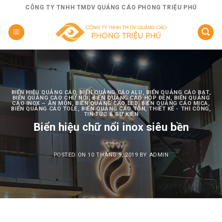
Skip
CÔNG TY TNHH TMDV QUẢNG CÁO PHONG TRIỆU PHÚ
to
content
BIỂN HIỆU QUẢNG CÁO
,
BIỂN QUẢNG CÁO ALU
,
BIỂN QUẢNG CÁO BẠT
,
BIỂN QUẢNG CÁO CHỮ NỔI
,
BIỂN QUẢNG CÁO HỘP ĐÈN
,
BIỂN QUẢNG
CÁO INOX – ĂN MÒN
,
BIỂN QUẢNG CÁO LED
,
BIỂN QUẢNG CÁO MICA
,
BIỂN QUẢNG CÁO TOLE
,
BIỂN QUẢNG CÁO TÔN
,
THIẾT KẾ - THI CÔNG
,
TIN TỨC & SỰ KIỆN
Biển hiệu chữ nổi inox siêu bền
POSTED ON
10 THÁNG 9, 2019
BY
ADMIN