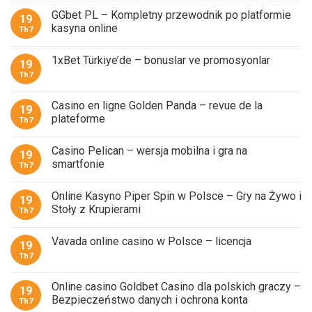
GGbet PL – Kompletny przewodnik po platformie
19
kasyna online
Th7
1xBet Türkiye’de – bonuslar ve promosyonlar
19
Th7
Casino en ligne Golden Panda – revue de la
19
plateforme
Th7
Casino Pelican – wersja mobilna i gra na
19
smartfonie
Th7
Online Kasyno Piper Spin w Polsce – Gry na Żywo i
19
Stoły z Krupierami
Th7
Vavada online casino w Polsce – licencja
19
Th7
Online casino Goldbet Casino dla polskich graczy –
19
Bezpieczeństwo danych i ochrona konta
Th7